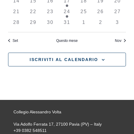
0
0
0
1
0
0
0
14
15
16
17
18
19
20
eventi
eventi
eventi
evento
eventi
eventi
eventi
0
0
0
1
0
0
0
21
22
23
24
25
26
27
eventi
eventi
eventi
evento
eventi
eventi
eventi
0
0
0
0
0
0
0
28
29
30
31
1
2
3
eventi
eventi
eventi
eventi
eventi
eventi
eventi
Set
Questo mese
Nov
ISCRIVITI AL CALENDARIO
Collegio Alessandro Volta
Via Adolfo Ferrata 17, 27100 Pavia (PV) – Italy
+39 0382 548511