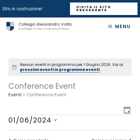
VISITA IL SITO
Sito in costruzione!
PRECEDENTE
Vai
Collegio Alessandro Volta
MENU
al
A College in the University of Pavia
contenuto
Nessun eventi in programma per 1 Giugno 2024. Vai ai
Notice
prossimi eventi in programma eventi
.
Conference Event
Eventi
Conference Event
Viste
Event
GIOR
Navigaz
Viste
Eventi
01/06/2024
Navig
Seleziona
la