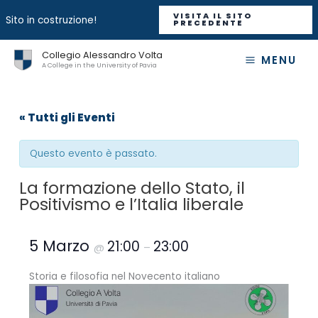
VISITA IL SITO
Sito in costruzione!
PRECEDENTE
Vai
Collegio Alessandro Volta
MENU
al
A College in the University of Pavia
contenuto
« Tutti gli Eventi
Questo evento è passato.
La formazione dello Stato, il
Positivismo e l’Italia liberale
5 Marzo
21:00
23:00
@
–
Storia e filosofia nel Novecento italiano