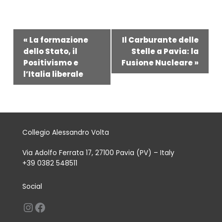
Evento
«
La formazione
Il Carburante delle
Navigazione
dello Stato, il
Stelle a Pavia: la
Positivismo e
Fusione Nucleare
»
l’Italia liberale
Collegio Alessandro Volta
Via Adolfo Ferrata 17, 27100 Pavia (PV) – Italy
+39 0382 548511
Social
Instagram
Facebook