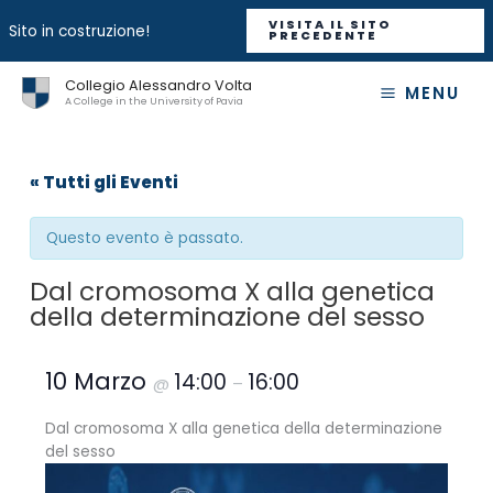
VISITA IL SITO
Sito in costruzione!
PRECEDENTE
Vai
Collegio Alessandro Volta
MENU
al
A College in the University of Pavia
contenuto
« Tutti gli Eventi
Questo evento è passato.
Dal cromosoma X alla genetica
della determinazione del sesso
10 Marzo
14:00
16:00
@
–
Dal cromosoma X alla genetica della determinazione
del sesso