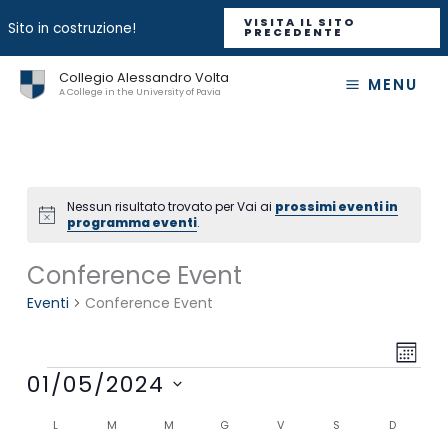
VISITA IL SITO
Sito in costruzione!
PRECEDENTE
Vai
Collegio Alessandro Volta
MENU
al
A College in the University of Pavia
contenuto
Nessun risultato trovato per Vai ai
prossimi eventi in
Notice
programma eventi
.
Conference Event
Eventi
Conference Event
Viste
Event
MESE
Navigaz
Viste
Eventi
01/05/2024
Navig
Seleziona
Calendario
L
LUNEDÌ
M
MARTEDÌ
M
MERCOLEDÌ
G
GIOVEDÌ
V
VENERDÌ
S
SABATO
D
DOMENIC
la
di