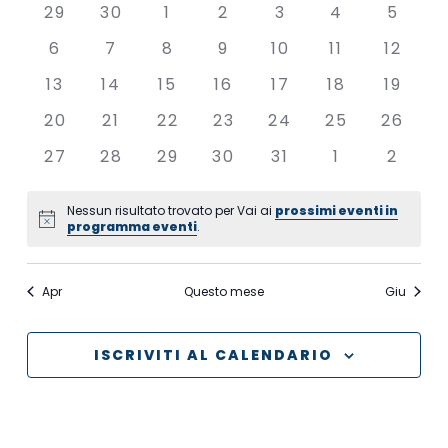
data.
0
0
0
0
0
0
0
29
30
1
2
3
4
5
Eventi
eventi
eventi
eventi
eventi
eventi
eventi
eventi
0
0
0
0
0
0
0
6
7
8
9
10
11
12
eventi
eventi
eventi
eventi
eventi
eventi
eventi
0
0
0
0
0
0
0
13
14
15
16
17
18
19
eventi
eventi
eventi
eventi
eventi
eventi
eventi
0
0
0
0
0
0
0
20
21
22
23
24
25
26
eventi
eventi
eventi
eventi
eventi
eventi
eventi
0
0
0
0
0
0
0
27
28
29
30
31
1
2
eventi
eventi
eventi
eventi
eventi
eventi
eventi
Nessun risultato trovato per Vai ai
prossimi eventi in
Notice
programma eventi
.
Apr
Questo mese
Giu
ISCRIVITI AL CALENDARIO