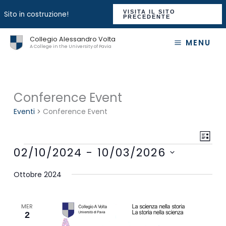
VISITA IL SITO
Sito in costruzione!
PRECEDENTE
Vai
Collegio Alessandro Volta
MENU
al
A College in the University of Pavia
contenuto
Conference Event
Eventi
Conference Event
Viste
Event
LISTA
Navigaz
Viste
Eventi
02/10/2024
 - 
10/03/2026
Navig
Seleziona
Ottobre 2024
la
data.
MER
2