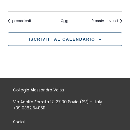
Eventi
precedenti
Oggi
Prossimi eventi
ISCRIVITI AL CALENDARIO
Collegio Alessandro Volta
Via Adolfo Ferrata 17, 27100 Pavia (PV) – Italy
+39 0382 548511
Social